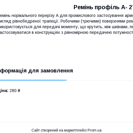
Ремінь профіль A- 
емінь нормального перерізу А для промислового застосування армо
игляд рівнобедреної трапеції. Робочими (трючими) поверхнями рем
икористовується для передачі моменту, що крутить, між шківами, п
астосовуватися в конструкціях з рівномірною передачею потужності
нформація для замовлення
іна:
280 ₴
Сайт створений на маркетплейсі
Prom.ua