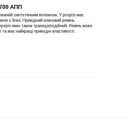
2700 АПП
ваний синтетичним волокном. У розрізі має
еня є бічні. Привідний клиновий ремінь
ереріз яких також трапецієподібний. Ремінь може
 та має найкращі приводні властивості.