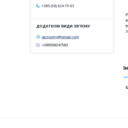
+380 (50) 624-75-63
Р
в
в
з
apzsumy@gmail.com
+380506247563
І
Ц