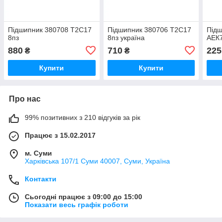
Підшипник 380708 Т2С17
Підшипник 380706 Т2С17
Підш
8пз
8пз україна
АЕК7
880
710
225
₴
₴
Купити
Купити
Про нас
99% позитивних з 210 відгуків за рік
Працює з 15.02.2017
м. Суми
Харківська 107/1 Суми 40007, Суми, Україна
Контакти
Сьогодні працює з 09:00 до 15:00
Показати весь графік роботи