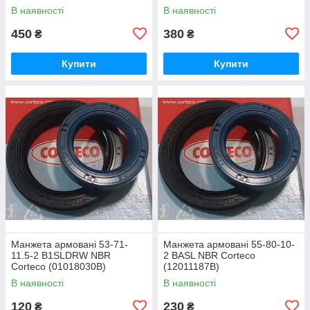
В наявності
В наявності
450
380
₴
₴
Купити
Купити
Манжета армовані 53-71-
Манжета армовані 55-80-10-
11.5-2 B1SLDRW NBR
2 BASL NBR Corteco
Corteco (01018030В)
(12011187В)
В наявності
В наявності
120
230
₴
₴