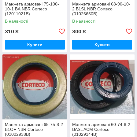
Манжета армовані 75-100-
Манжета армовані 68-90-10-
10-1 BА NBR Corteco
2 B1SL NBR Corteco
(12011021В)
(01026650В)
В наявності
В наявності
310
300
₴
₴
Купити
Купити
Манжета армовані 65-75-8-2
Манжета армовані 60-74-8-2
B1OF NBR Corteco
BASL ACM Corteco
(01002938В)
(01029144В)