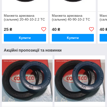
Манжета армована
Манжета армована
Ман
(сальник) 20-40-10-2.2 TC
(сальник) 40-90-10-2 TC
(сал
25
40
40
₴
₴
Купити
Купити
Акційні пропозиції та новинки