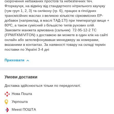
скорочення небажаних простоїв та небезпечних теч.
Фторкаучук, на відміну від стандартного нітрильного каучуку
(гум груп 1, 2, 3) та силікону (гр. 6), працює в гіпоїдних
трансмісійних маслах з великою кількістю сірковмісних EP-
добавок (наприклад, в маслі ТАД-17І) при температурі вище +
80ºC, а також сумісний з більшістю типів рухових олій.
Замовити манжета армована (сальник) 72-95-12-2 TC
(FPM/FKM/VITON) з доставкою ви можете в один клік на сайті
онлайн або зателефонувавши менеджеру за номерами,
вказаними в контактах. За наявності товару на складі термін
поставки по Україні 3-4 дні
Приховати
Умови доставки
Доставка здійснюється тільки по передоплаті.
Нова Пошта
Укрпошта
Meest ПОШТА