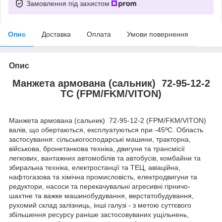
Замовлення під захистом
Опис
Доставка
Оплата
Умови повернення
Опис
Манжета армована (сальник) 72-95-12-2
TC (FPM/FKM/VITON)
Манжета армована (сальник) 72-95-12-2 (FPM/FKM/VITON)
валів, що обертаються, експлуатуються при -45ºC. Область
застосування: сільськогосподарські машини, тракторна,
військова, бронетанкова техніка, двигуни та трансмісії
легкових, вантажних автомобілів та автобусів, комбайни та
збиральна техніка, електростанції та ТЕЦ, авіаційна,
нафтогазова та хімічна промисловість, електродвигуни та
редуктори, насоси та перекачувальні агресивні гірничо-
шахтне та важке машинобудування, верстатобудування,
рухомий склад залізниць, інші галузі - з метою суттєвого
збільшення ресурсу раніше застосовуваних ущільнень,