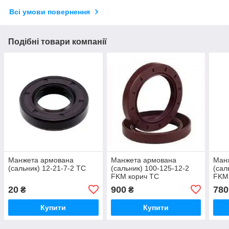
Всі умови повернення
Подібні товари компанії
Манжета армована
Манжета армована
Ман
(сальник) 12-21-7-2 TC
(сальник) 100-125-12-2
(сал
FKM корич TC
FKM
20
900
780
₴
₴
Купити
Купити