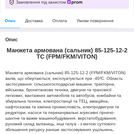
Замовлення під захистом
Опис
Доставка
Оплата
Умови повернення
Опис
Манжета армована (сальник) 85-125-12-2
TC (FPM/FKM/VITON)
Манжета армована (сальник) 85-125-12-2 (FPM/FKM/VITON)
валів, що обертаються, експлуатуються при -45ºC. Область
застосування: сільськогосподарські машини, тракторна,
військова, бронетанкова техніка, двигуни та трансмісії
легкових, вантажних автомобілів та автобусів, комбайни та
збиральна техніка, електростанції та ТЕЦ, авіаційна,
нафтогазова та хімічна промисловість, електродвигуни та
редуктори, насоси та перекачувальні агресивні гірничо-
шахтне та важке машинобудування, верстатобудування,
рухомий склад залізниць, інші галузі - з метою суттєвого
збільшення ресурсу раніше застосовуваних ущільнень,