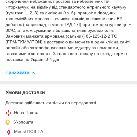
скорочення небажаних простоїв та небезпечних теч.
Фторкаучук, на відміну від стандартного нітрильного каучуку
(гум груп 1, 2, 3) та силікону (гр. 6), працює в гіпоїдних
трансмісійних маслах з великою кількістю сірковмісних EP-
добавок (наприклад, в маслі ТАД-17І) при температурі вище +
80ºC, а також сумісний з більшістю типів рухових олій.
Замовити манжета армована (сальник) 85-125-12-2 TC
(FPM/FKM/VITON) з доставкою ви можете в один клік на сайті
онлайн або зателефонувавши менеджеру за номерами,
вказаними в контактах. За наявності товару на складі термін
поставки по Україні 3-4 дні
Приховати
Умови доставки
Доставка здійснюється тільки по передоплаті.
Нова Пошта
Укрпошта
Meest ПОШТА