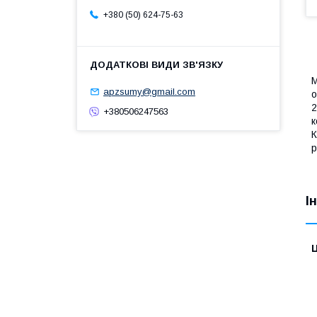
+380 (50) 624-75-63
М
apzsumy@gmail.com
о
2
+380506247563
к
К
р
І
Ц