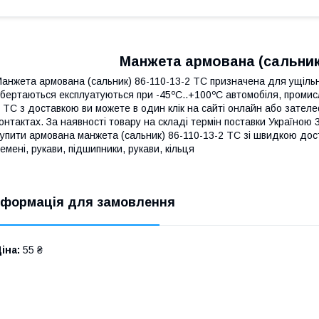
Манжета армована (сальник)
анжета армована (сальник) 86-110-13-2 ТС призначена для ущільне
бертаються експлуатуються при -45ºC..+100ºC автомобіля, промис
 ТС з доставкою ви можете в один клік на сайті онлайн або зате
онтактах. За наявності товару на складі термін поставки Україною 3
упити армована манжета (сальник) 86-110-13-2 ТС зі швидкою до
емені, рукави, підшипники, рукави, кільця
нформація для замовлення
іна:
55 ₴