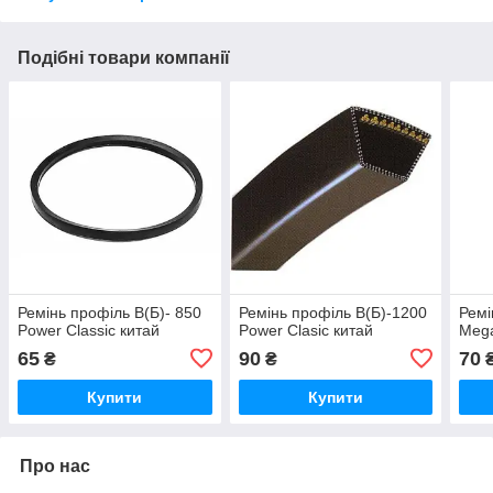
Подібні товари компанії
Ремінь профіль В(Б)- 850
Ремінь профіль В(Б)-1200
Ремі
Power Classic китай
Power Clasic китай
Mega
65
90
70
₴
₴
Купити
Купити
Про нас