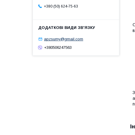
+380 (50) 624-75-63
С
в
apzsumy@gmail.com
+380506247563
З
а
п
І