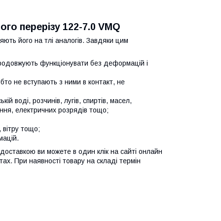
ого перерізу 122-7.0 VMQ
няють його на тлі аналогів. Завдяки цим
продовжують функціонувати без деформацій і
бто не вступають з ними в контакт, не
ій воді, розчинів, лугів, спиртів, масел,
ання, електричних розрядів тощо;
 вітру тощо;
мацій.
 доставкою ви можете в один клік на сайті онлайн
х. При наявності товару на складі термін