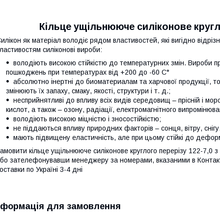
Кільце ущільнююче силіконове кругл
илікон як матеріал володіє рядом властивостей, які вигідно відріз
ластивостям силіконові вироби:
володіють високою стійкістю до температурних змін. Вироби 
пошкоджень при температурах від +200 до -60 C°
абсолютно інертні до биоматериалам та харчової продукції, то
змінюють їх запаху, смаку, якості, структури і т. д.;
несприйнятливі до впливу всіх видів середовищ – прісній і морськ
кислот, а також – озону, радіації, електромагнітного випромінюв
володіють високою міцністю і зносостійкістю;
не піддаються впливу природних факторів – сонця, вітру, снігу,
мають підвищену еластичність, але при цьому стійкі до дефор
амовити кільце ущільнююче силіконове круглого перерізу 122-7,0 з
бо зателефонувавши менеджеру за номерами, вказаними в Контакта
оставки по Україні 3-4 дні
нформація для замовлення