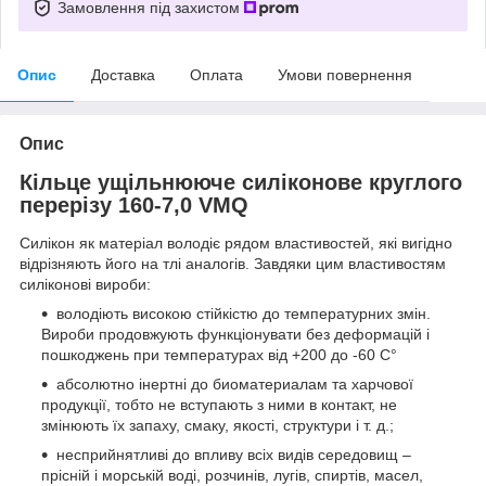
Замовлення під захистом
Опис
Доставка
Оплата
Умови повернення
Опис
Кільце ущільнююче силіконове круглого
перерізу 160-7,0 VMQ
Силікон як матеріал володіє рядом властивостей, які вигідно
відрізняють його на тлі аналогів. Завдяки цим властивостям
силіконові вироби:
володіють високою стійкістю до температурних змін.
Вироби продовжують функціонувати без деформацій і
пошкоджень при температурах від +200 до -60 C°
абсолютно інертні до биоматериалам та харчової
продукції, тобто не вступають з ними в контакт, не
змінюють їх запаху, смаку, якості, структури і т. д.;
несприйнятливі до впливу всіх видів середовищ –
прісній і морській воді, розчинів, лугів, спиртів, масел,