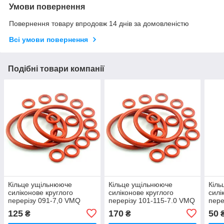
Умови повернення
Повернення товару впродовж 14 днів за домовленістю
Всі умови повернення
Подібні товари компанії
Кільце ущільнююче
Кільце ущільнююче
Кіль
силіконове круглого
силіконове круглого
силі
перерізу 091-7,0 VMQ
перерізу 101-115-7.0 VMQ
пере
чер
125
170
50
₴
₴