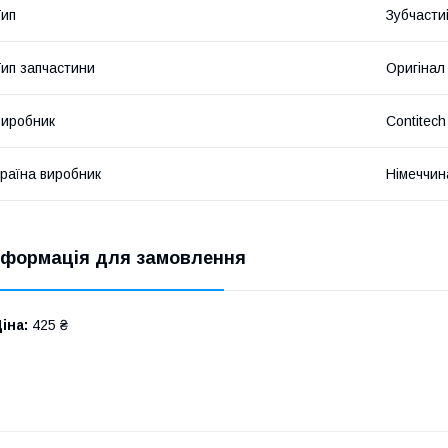
ип
Зубчасти
ип запчастини
Оригінал
иробник
Contitech
раїна виробник
Німеччин
нформація для замовлення
іна:
425 ₴