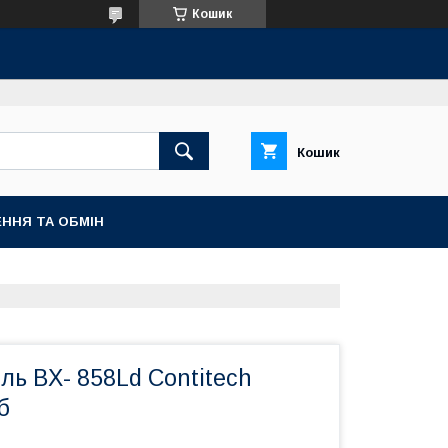
Кошик
Кошик
ННЯ ТА ОБМІН
ль ВX- 858Ld Contitech
б