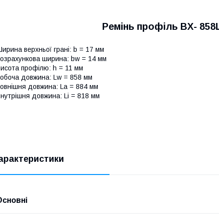
Ремінь профіль ВX- 858
ирина верхньої грані: b = 17 мм
озрахункова ширина: bw = 14 мм
исота профілю: h = 11 мм
обоча довжина: Lw = 858 мм
овнішня довжина: La = 884 мм
нутрішня довжина: Li = 818 мм
арактеристики
Основні