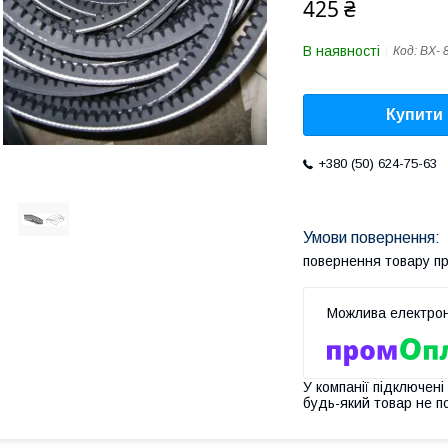
425 ₴
В наявності
Код:
ВX- 
Купити
+380 (50) 624-75-63
повернення товару п
У компанії підключені
будь-який товар не п