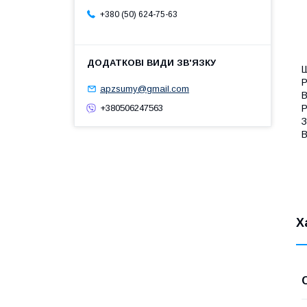
+380 (50) 624-75-63
Ш
Р
apzsumy@gmail.com
В
Р
+380506247563
З
В
Х