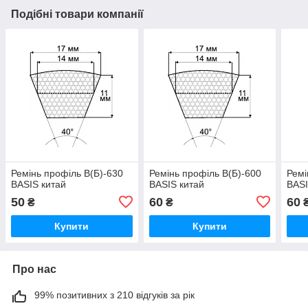
Подібні товари компанії
Ремінь профіль В(Б)-630
Ремінь профіль В(Б)-600
Ремі
BASIS китай
BASIS китай
BASI
50
60
60
₴
₴
Купити
Купити
Про нас
99% позитивних з 210 відгуків за рік