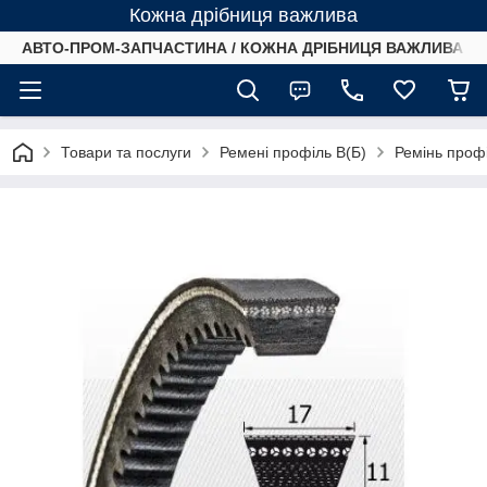
Кожна дрібниця важлива
АВТО-ПРОМ-ЗАПЧАСТИНА / КОЖНА ДРІБНИЦЯ ВАЖЛИВА /
Товари та послуги
Ремені профіль B(Б)
Ремінь профі