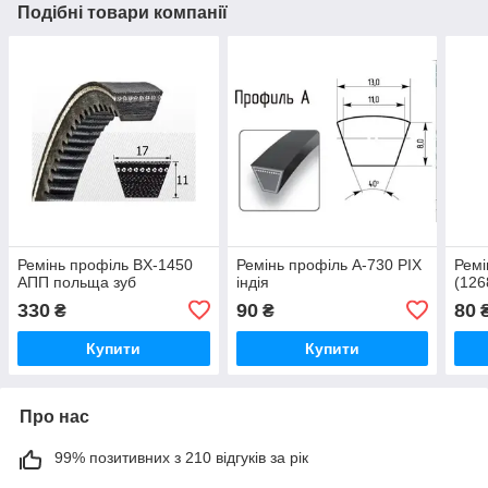
Подібні товари компанії
Ремінь профіль ВX-1450
Ремінь профіль A-730 PIX
Ремі
АПП польща зуб
індія
(126
330
90
80
₴
₴
Купити
Купити
Про нас
99% позитивних з 210 відгуків за рік