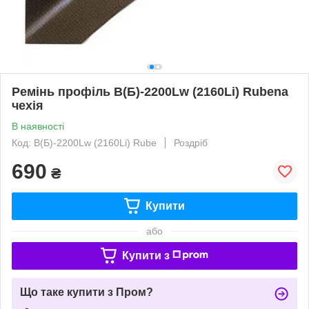
Ремінь профіль В(Б)-2200Lw (2160Li) Rubena
чехія
В наявності
Код: В(Б)-2200Lw (2160Li) Rube
Роздріб
690
₴
Купити
або
Купити з
Що таке купити з Пром?