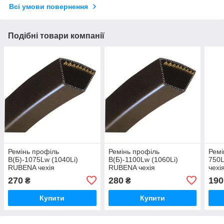
Всі умови повернення
Подібні товари компанії
Ремінь профіль
Ремінь профіль
Ремі
В(Б)-1075Lw (1040Li)
В(Б)-1100Lw (1060Li)
750L
RUBENA чехія
RUBENA чехія
чехі
270
280
190
₴
₴
Купити
Купити