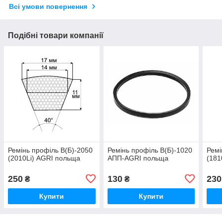
Всі умови повернення
Подібні товари компанії
Ремінь профіль В(Б)-2050
Ремінь профіль В(Б)-1020
Ремі
(2010Li) AGRI польща
АПП-AGRI польща
(181
250
130
230
₴
₴
Купити
Купити