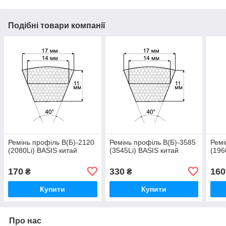
Подібні товари компанії
Ремінь профіль В(Б)-2120
Ремінь профіль В(Б)-3585
Ремі
(2080Li) BASIS китай
(3545Li) BASIS китай
(196
170
330
160
₴
₴
Купити
Купити
Про нас