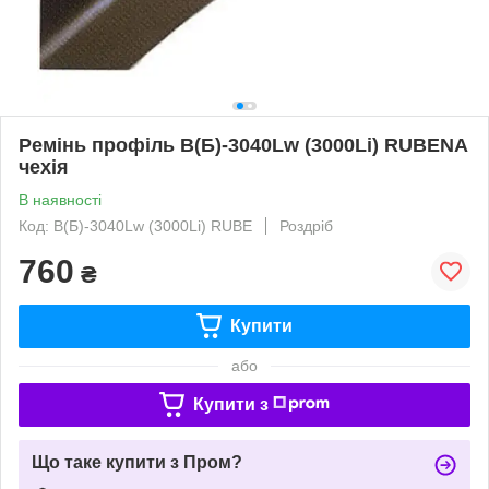
Ремінь профіль В(Б)-3040Lw (3000Li) RUBENA
чехія
В наявності
Код: В(Б)-3040Lw (3000Li) RUBE
Роздріб
760
₴
Купити
або
Купити з
Що таке купити з Пром?