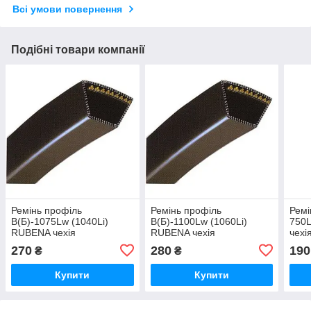
Всі умови повернення
Подібні товари компанії
Ремінь профіль
Ремінь профіль
Ремі
В(Б)-1075Lw (1040Li)
В(Б)-1100Lw (1060Li)
750L
RUBENA чехія
RUBENA чехія
чехі
270
280
190
₴
₴
Купити
Купити