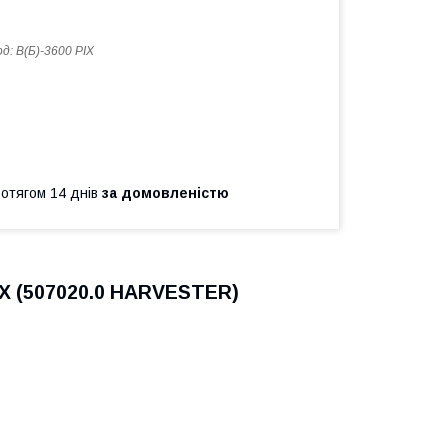
од:
В(Б)-3600 PIX
ротягом 14 днів
за домовленістю
PIX (507020.0 HARVESTER)