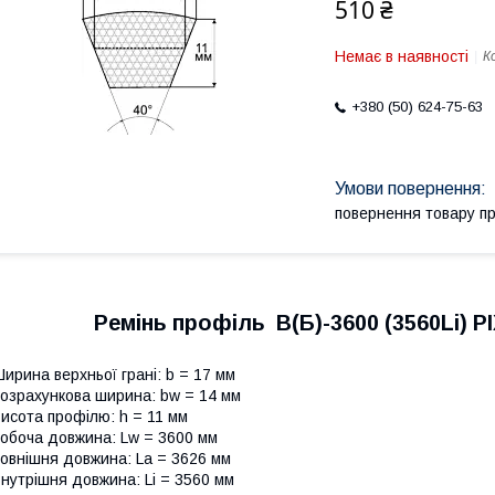
510 ₴
Немає в наявності
К
+380 (50) 624-75-63
повернення товару п
Ремінь профіль В(Б)-3600 (3560Li) 
ирина верхньої грані: b = 17 мм
озрахункова ширина: bw = 14 мм
исота профілю: h = 11 мм
обоча довжина: Lw = 3600 мм
овнішня довжина: La = 3626 мм
нутрішня довжина: Li = 3560 мм