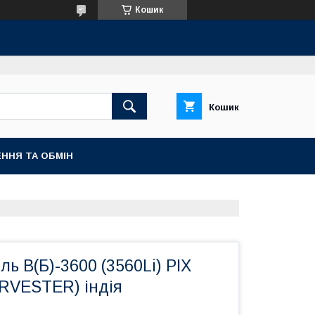
Кошик
Кошик
ННЯ ТА ОБМІН
ль В(Б)-3600 (3560Li) PIX
ARVESTER) індія