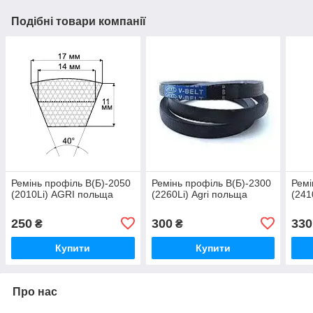
Подібні товари компанії
Ремінь профіль В(Б)-2050
Ремінь профіль В(Б)-2300
Ремі
(2010Li) AGRI польща
(2260Li) Agri польща
(241
250
300
330
₴
₴
Купити
Купити
Про нас