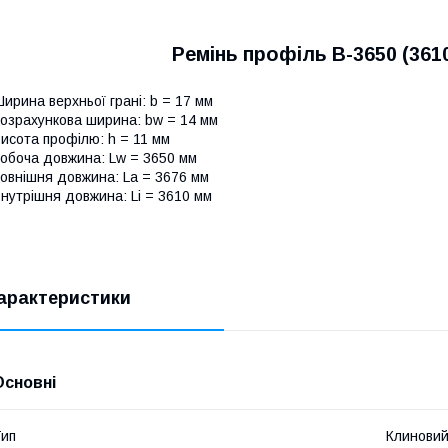
Ремінь профіль В-3650 (36
ирина верхньої грані: b = 17 мм
озрахункова ширина: bw = 14 мм
исота профілю: h = 11 мм
обоча довжина: Lw = 3650 мм
овнішня довжина: La = 3676 мм
нутрішня довжина: Li = 3610 мм
арактеристики
Основні
ип
Клинови