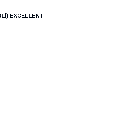
10Li) EXCELLENT
й