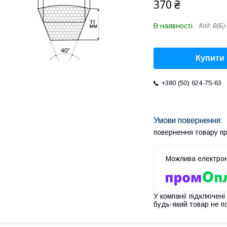
370 ₴
В наявності
Код:
В(Б)
Купити
+380 (50) 624-75-63
повернення товару п
У компанії підключені
будь-який товар не п