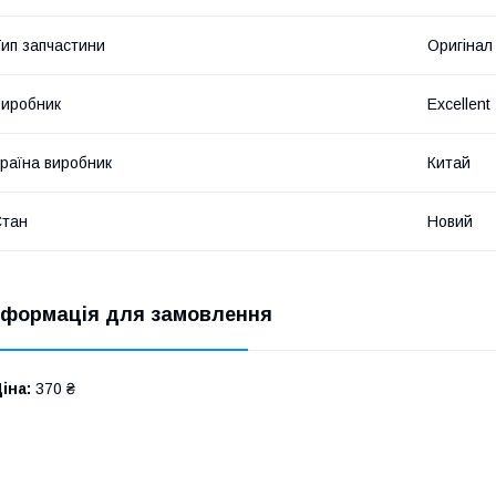
ип запчастини
Оригінал
иробник
Excellent
раїна виробник
Китай
Стан
Новий
нформація для замовлення
іна:
370 ₴