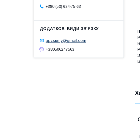
+380 (50) 624-75-63
Ш
Р
apzsumy@gmail.com
В
Р
+380506247563
З
В
Х
Т