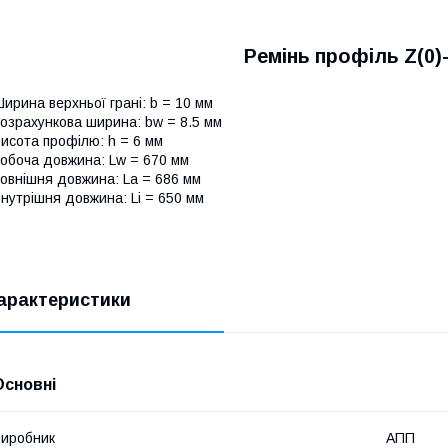
Ремінь профіль Z(0)
ирина верхньої грані: b = 10 мм
озрахункова ширина: bw = 8.5 мм
исота профілю: h = 6 мм
обоча довжина: Lw = 670 мм
овнішня довжина: La = 686 мм
нутрішня довжина: Li = 650 мм
арактеристики
Основні
иробник
АПП