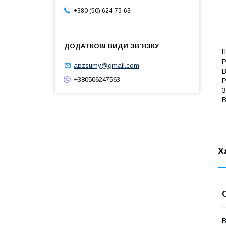
+380 (50) 624-75-63
Ш
Р
apzsumy@gmail.com
В
+380506247563
Р
З
В
Х
В