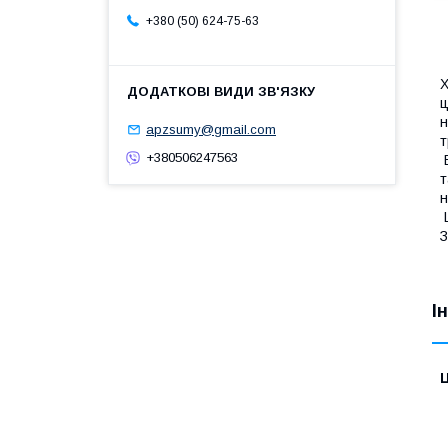
+380 (50) 624-75-63
Х
ц
н
apzsumy@gmail.com
т
+380506247563
В
т
н
Ш
З
І
Ц