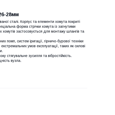
26-28мм
ваної сталі. Корпус та елементи хомута покриті
пеціальна форма стрічки хомута із загнутими
х хомутів застосовується для монтажу шлангів та
х помп, систем іригації, гірничо-бурової техніки
екстремальних умов експлуатації, таких як силові
и.
у стягувальне зусилля та вібростійкість.
ність вузла.