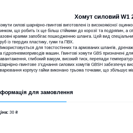
Хомут силовий W1 
омути силові шарнірно-гвинтові виготовлені із високоякісної оцинко
инком, що робить їх ще більш стійкими до корозії та подряпин, а с
азовні краями запобігає пошкодженню шланга. Цей вид спеціальни
руб із твердих пластику, гуми та ПВХ.
икористовується для товстостінних та армованих шлангів, дренажни
а гідропневмоприводів машин. Гвинтові хомути GBS призначені для 
авантаження, глибокий вакуум, високий тиск, перепади температур
арнірно-гвинтове з'єднання силових хомутів GBSH забезпечує висок
варювання корпусу гайки виконано трьома точками, що збільшує міц
нформація для замовлення
іна:
30 ₴