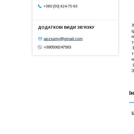
+380 (50) 624-75-63
Х
ц
н
apzsumy@gmail.com
т
+380506247563
В
т
н
Ш
З
І
Ц