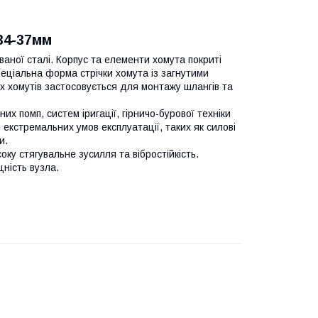
34-37мм
ваної сталі. Корпус та елементи хомута покриті
пеціальна форма стрічки хомута із загнутими
х хомутів застосовується для монтажу шлангів та
х помп, систем іригації, гірничо-бурової техніки
екстремальних умов експлуатації, таких як силові
и.
у стягувальне зусилля та вібростійкість.
ність вузла.