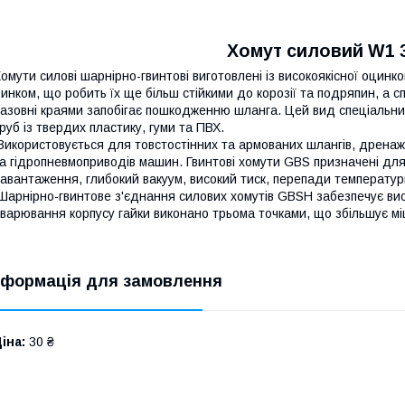
Хомут силовий W1 
омути силові шарнірно-гвинтові виготовлені із високоякісної оцинко
инком, що робить їх ще більш стійкими до корозії та подряпин, а с
азовні краями запобігає пошкодженню шланга. Цей вид спеціальни
руб із твердих пластику, гуми та ПВХ.
икористовується для товстостінних та армованих шлангів, дренажни
а гідропневмоприводів машин. Гвинтові хомути GBS призначені для 
авантаження, глибокий вакуум, високий тиск, перепади температур
арнірно-гвинтове з'єднання силових хомутів GBSH забезпечує висок
варювання корпусу гайки виконано трьома точками, що збільшує міц
нформація для замовлення
іна:
30 ₴