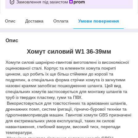
Замовлення під захистом
Опис
Доставка
Оплата
Умови повернення
Опис
Хомут силовий W1 36-39мм
Хомути силові шарнірно-гвинтові виготовлені із високоякісної
оцинкованої сталі. Корпус та елементи хомута покриті
цинком, що робить їх ще більш стійкими до корозії та
подряпин, а спеціальна форма стрічки хомута із загнутими
назовні краями запобігає пошкодженню шланга. Цей вид
спеціальних хомутів застосовується для монтажу шлангів та
труб із твердих пластику, гуми та ПВХ.
Використовується для товстостінних та армованих шлангів,
дренажних помп, систем іригації, гірничо-бурової техніки та
гідропневмоприводів машин. Гвинтові хомути GBS призначені
для екстремальних умов експлуатації, таких як силові
навантаження, глибокий вакуум, високий тиск, перепади
температури.