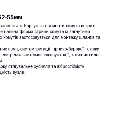
52-55мм
ваної сталі. Корпус та елементи хомута покриті
пеціальна форма стрічки хомута із загнутими
х хомутів застосовується для монтажу шлангів та
х помп, систем іригації, гірничо-бурової техніки
екстремальних умов експлуатації, таких як силові
и.
у стягувальне зусилля та вібростійкість.
ність вузла.