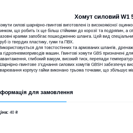
Хомут силовий W1 
омути силові шарнірно-гвинтові виготовлені із високоякісної оцинко
инком, що робить їх ще більш стійкими до корозії та подряпин, а с
азовні краями запобігає пошкодженню шланга. Цей вид спеціальни
руб із твердих пластику, гуми та ПВХ.
икористовується для товстостінних та армованих шлангів, дренажни
а гідропневмоприводів машин. Гвинтові хомути GBS призначені для 
авантаження, глибокий вакуум, високий тиск, перепади температур
арнірно-гвинтове з'єднання силових хомутів GBSH забезпечує висок
варювання корпусу гайки виконано трьома точками, що збільшує міц
нформація для замовлення
іна:
40 ₴