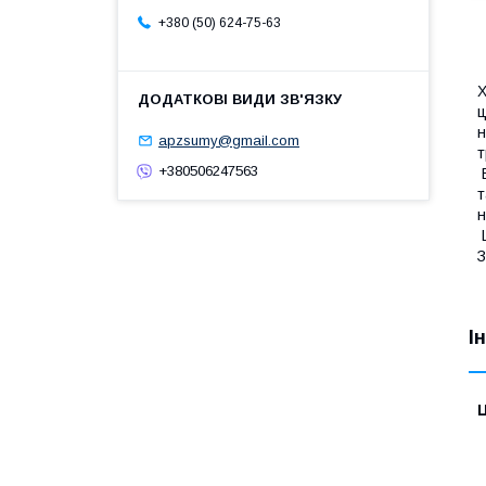
+380 (50) 624-75-63
Х
ц
н
apzsumy@gmail.com
т
+380506247563
В
т
н
Ш
З
І
Ц