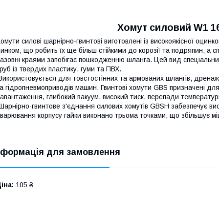
Хомут силовий W1 1
омути силові шарнірно-гвинтові виготовлені із високоякісної оцинко
инком, що робить їх ще більш стійкими до корозії та подряпин, а с
азовні краями запобігає пошкодженню шланга. Цей вид спеціальни
руб із твердих пластику, гуми та ПВХ.
икористовується для товстостінних та армованих шлангів, дренажни
а гідропневмоприводів машин. Гвинтові хомути GBS призначені для 
авантаження, глибокий вакуум, високий тиск, перепади температур
арнірно-гвинтове з'єднання силових хомутів GBSH забезпечує висок
варювання корпусу гайки виконано трьома точками, що збільшує міц
нформація для замовлення
іна:
105 ₴