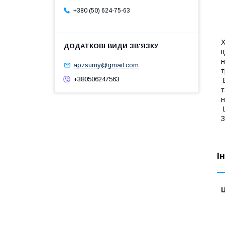
+380 (50) 624-75-63
Х
ц
н
apzsumy@gmail.com
т
+380506247563
В
т
н
Ш
З
І
Ц