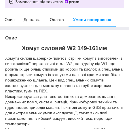
Замовлення під захистом
Опис
Доставка
Оплата
Умови повернення
Опис
Хомут силовий W2 149-161мм
Хомути силові шарнірно-гвинтові стрічки хомутів виготовлені з
високоякісної нержавіючої сталі W2, на відміну від W1, що
робить їх ще більш стійкими до корозії та кислот, а спеціальна
форма стрічки хомута із загнутими назовні краями запобігає
пошкодженню шланга. Цей вид спеціальних хомутів
застосовується для монтажу шлангів та труб із жорстких
пластику, гуми та ПВХ.
Використовується для товстостінних та армованих шлангів,
дренажних помп, систем іригації, гірничобурової техніки та
гідропневмоприводів машин. Гвинтові хомути GBS призначені
для екстремальних умов експлуатації, таких як силові
навантаження, глибокий вакуум, високий тиск, перепади
температури.