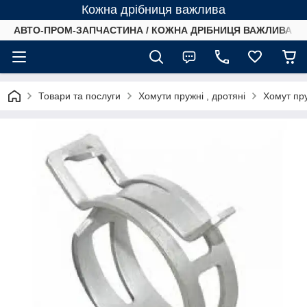
Кожна дрібниця важлива
АВТО-ПРОМ-ЗАПЧАСТИНА / КОЖНА ДРІБНИЦЯ ВАЖЛИВА /
Товари та послуги
Хомути пружні , дротяні
Хомут пр