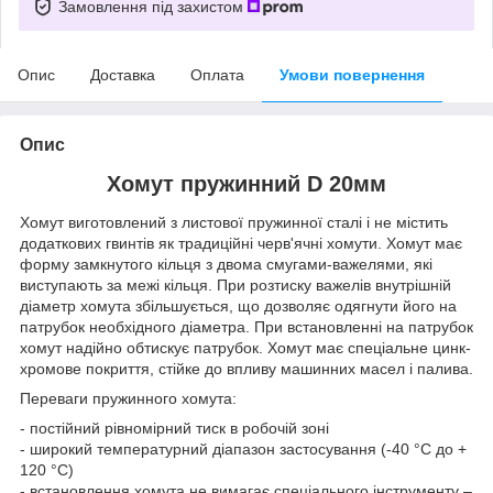
Замовлення під захистом
Опис
Доставка
Оплата
Умови повернення
Опис
Хомут пружинний D 20мм
Хомут виготовлений з листової пружинної сталі і не містить
додаткових гвинтів як традиційні черв'ячні хомути. Хомут має
форму замкнутого кільця з двома смугами-важелями, які
виступають за межі кільця. При розтиску важелів внутрішній
діаметр хомута збільшується, що дозволяє одягнути його на
патрубок необхідного діаметра. При встановленні на патрубок
хомут надійно обтискує патрубок. Хомут має спеціальне цинк-
хромове покриття, стійке до впливу машинних масел і палива.
Переваги пружинного хомута:
- постійний рівномірний тиск в робочій зоні
- широкий температурний діапазон застосування (-40 °С до +
120 °С)
- встановлення хомута не вимагає спеціального інструменту –