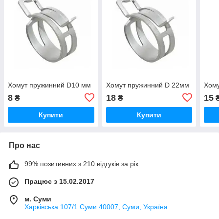
Хомут пружинний D10 мм
Хомут пружинний D 22мм
Хому
8
18
15
₴
₴
Купити
Купити
Про нас
99% позитивних з 210 відгуків за рік
Працює з 15.02.2017
м. Суми
Харківська 107/1 Суми 40007, Суми, Україна