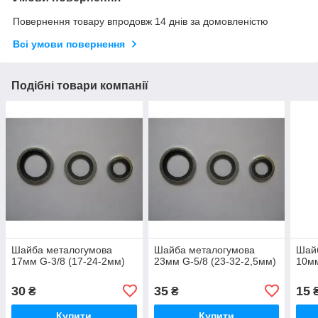
Повернення товару впродовж 14 днів за домовленістю
Всі умови повернення
Подібні товари компанії
Шайба металогумова
Шайба металогумова
Шай
17мм G-3/8 (17-24-2мм)
23мм G-5/8 (23-32-2,5мм)
10мм
30
35
15
₴
₴
Купити
Купити