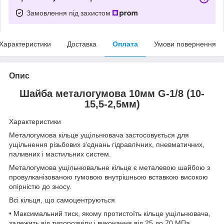
Замовлення під захистом
Характеристики
Доставка
Оплата
Умови повернення
Опис
Шайба металогумова 10мм G-1/8 (10-
15,5-2,5мм)
Характеристики
Металогумова кільце ущільнювача застосовується для
ущільнення різьбових з'єднань гідравлічних, пневматичних,
паливних і мастильних систем.
Металогумова ущільнювальне кільце є металевою шайбою з
провулканізованою гумовою внутрішньою вставкою високою
опірністю до зносу.
Всі кільця, що самоцентруються
• Максимальний тиск, якому протистоїть кільце ущільнювача,
залежить від типорозміру і виконання від 25 до 70 МПа.