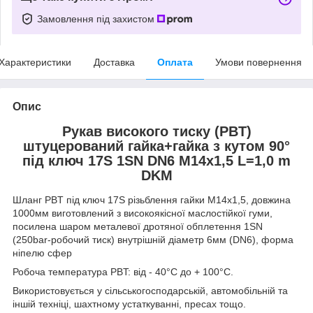
Замовлення під захистом
Характеристики
Доставка
Оплата
Умови повернення
Опис
Рукав високого тиску (РВT)
штуцерований гайка+гайка з кутом 90°
під ключ 17S 1SN DN6 М14х1,5 L=1,0 m
DKM
Шланг РВT під ключ 17S різьблення гайки М14х1,5, довжина
1000мм виготовлений з високоякісної маслостійкої гуми,
посилена шаром металевої дротяної обплетення 1SN
(250bar-робочий тиск) внутрішній діаметр 6мм (DN6), форма
ніпелю сфер
Робоча температура РВT: від - 40°С до + 100°С.
Використовується у сільськогосподарській, автомобільній та
іншій техніці, шахтному устаткуванні, пресах тощо.