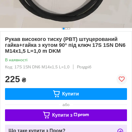
Рукав високого тиску (РВT) штуцерований
гайка+гайка з кутом 90° під ключ 17S 1SN DN6
М14х1,5 L=1,0 m DKM
В наявності
Код: 17S 1SN DN6 М14х1,5 L=1,0
Роздріб
225
₴
Купити
або
Купити з
Що таке купити з Пром?