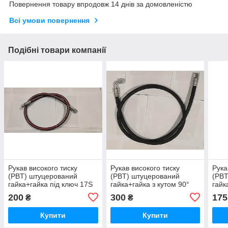
Повернення товару впродовж 14 днів за домовленістю
Всі умови повернення
Подібні товари компанії
Рукав високого тиску
Рукав високого тиску
Рука
(РВT) штуцерований
(РВT) штуцерований
(РВT
гайка+гайка під ключ 17S
гайка+гайка з кутом 90°
гайк
1SN DN6 М14х1,5 L=1,0 m
під ключ 17S 1SN DN6
під 
200
300
175
₴
₴
DKM
М14х1,5 L=2,0 m DKM
М14х
Купити
Купити