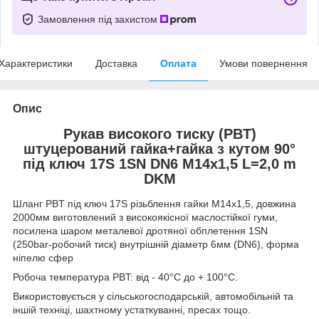
Замовлення під захистом
Характеристики
Доставка
Оплата
Умови повернення
Опис
Рукав високого тиску (РВT)
штуцерований гайка+гайка з кутом 90°
під ключ 17S 1SN DN6 М14х1,5 L=2,0 m
DKM
Шланг РВT під ключ 17S різьблення гайки М14х1,5, довжина
2000мм виготовлений з високоякісної маслостійкої гуми,
посилена шаром металевої дротяної обплетення 1SN
(250bar-робочий тиск) внутрішній діаметр 6мм (DN6), форма
ніпелю сфер
Робоча температура РВT: від - 40°С до + 100°С.
Використовується у сільськогосподарській, автомобільній та
іншій техніці, шахтному устаткуванні, пресах тощо.