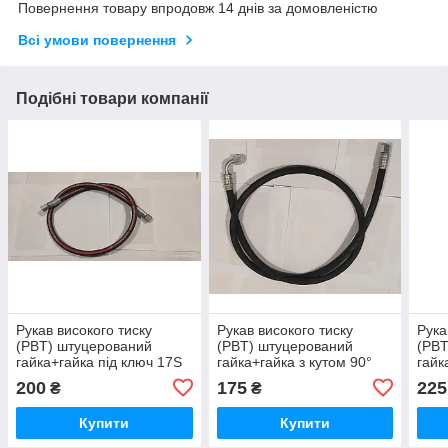
Повернення товару впродовж 14 днів за домовленістю
Всі умови повернення
Подібні товари компанії
Рукав високого тиску
Рукав високого тиску
Рука
(РВT) штуцерований
(РВT) штуцерований
(РВT
гайка+гайка під ключ 17S
гайка+гайка з кутом 90°
гайк
1SN DN6 М14х1,5 L=1,0 m
під ключ 17S 1SN DN6
під 
200
175
225
₴
₴
DKM
М14х1,5 L=0,5 m DKM
М14х
Купити
Купити