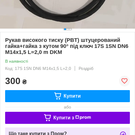
Рукав високого тиску (РВT) штуцерований
гайка+гайка з кутом 90° під ключ 17S 1SN DN6
М14х1,5 L=2,0 m DKM
В наявності
Код: 17S 1SN DN6 М14х1,5 L=2,0
Роздріб
300
₴
Купити
або
Купити з
Що таке купити з Пром?