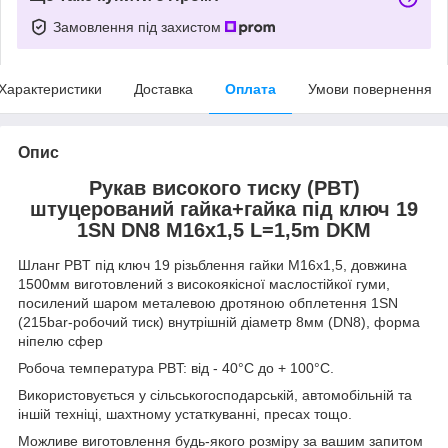
Замовлення під захистом
Характеристики
Доставка
Оплата
Умови повернення
Опис
Рукав високого тиску (РВT)
штуцерований гайка+гайка під ключ 19
1SN DN8 М16х1,5 L=1,5m DKM
Шланг РВT під ключ 19 різьблення гайки М16х1,5, довжина
1500мм виготовлений з високоякісної маслостійкої гуми,
посилений шаром металевою дротяною обплетення 1SN
(215bar-робочий тиск) внутрішній діаметр 8мм (DN8), форма
ніпелю сфер
Робоча температура РВT: від - 40°С до + 100°С.
Використовується у сільськогосподарській, автомобільній та
іншій техніці, шахтному устаткуванні, пресах тощо.
Можливе виготовлення будь-якого розміру за вашим запитом