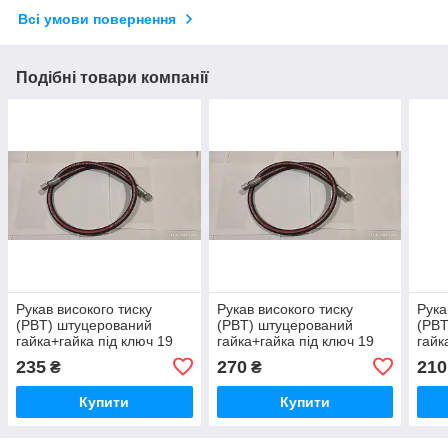
Всі умови повернення
Подібні товари компанії
Рукав високого тиску
Рукав високого тиску
Рука
(РВT) штуцерований
(РВT) штуцерований
(РВT
гайка+гайка під ключ 19
гайка+гайка під ключ 19
гайк
1SN DN8 М16х1,5 L=1,0 m
2SN DN8 М16х1,5 L=1,0 m
2SN 
235
270
210
₴
₴
DKM
DKM
DK
Купити
Купити