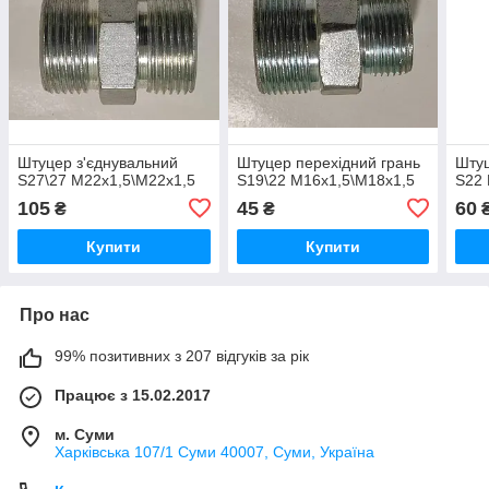
Штуцер з'єднувальний
Штуцер перехідний грань
Штуц
S27\27 М22х1,5\М22х1,5
S19\22 М16х1,5\М18х1,5
S22 
105
45
60
₴
₴
Купити
Купити
Про нас
99% позитивних з 207 відгуків за рік
Працює з 15.02.2017
м. Суми
Харківська 107/1 Суми 40007, Суми, Україна