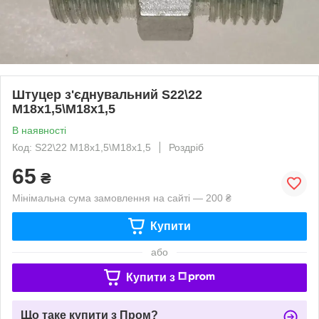
Штуцер з'єднувальний S22\22
М18х1,5\М18х1,5
В наявності
Код: S22\22 М18х1,5\М18х1,5
Роздріб
65
₴
Мінімальна сума замовлення на сайті — 200 ₴
Купити
або
Купити з
Що таке купити з Пром?