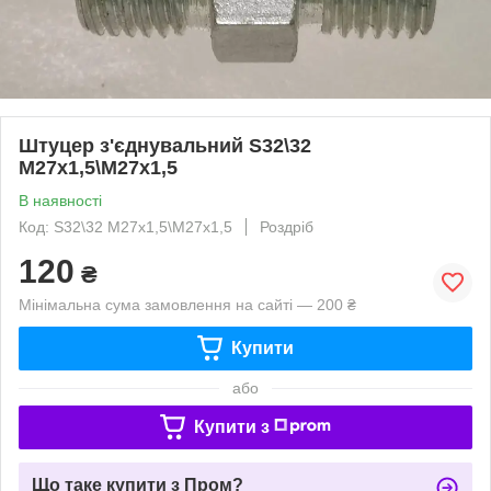
Штуцер з'єднувальний S32\32
М27х1,5\М27х1,5
В наявності
Код: S32\32 М27х1,5\М27х1,5
Роздріб
120
₴
Мінімальна сума замовлення на сайті — 200 ₴
Купити
або
Купити з
Що таке купити з Пром?