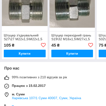
Штуцер з'єднувальний
Штуцер перехідний грань
Штуц
S27\27 М22х1,5\М22х1,5
S19\32 М16х1,5\М27х1,5
S32\
105
45
75
₴
₴
Купити
Купити
Про нас
99% позитивних з 210 відгуків за рік
Працює з 15.02.2017
м. Суми
Харківська 107/1 Суми 40007, Суми, Україна