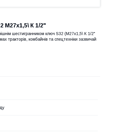
 М27х1,5\ К 1/2"
овнішнім шестигранником ключ S32
(М27х1,5\ К 1/2"
ах тракторів, комбайнів та спецтехніки зазвичай
ду