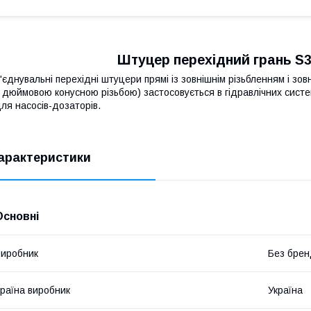
Штуцер перехідний грань S32
'єднувальні перехідні штуцери прямі із зовнішнім різьбленням і з
 дюймовою конусною різьбою) застосовується в гідравлічних систем
ля насосів-дозаторів.
арактеристики
Основні
иробник
Без брен
раїна виробник
Україна