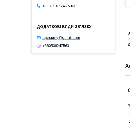
+380 (50) 624-75-63
З
apzsumy@gmail.com
з
д
+380506247563
Х
В
К