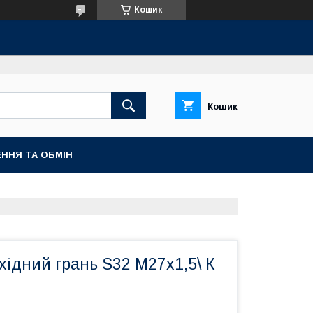
Кошик
Кошик
ННЯ ТА ОБМІН
ідний грань S32 М27х1,5\ К