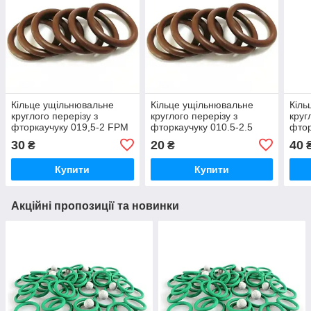
Кільце ущільнювальне
Кільце ущільнювальне
Кіль
круглого перерізу з
круглого перерізу з
круг
фторкаучуку 019,5-2 FPM
фторкаучуку 010.5-2.5
фтор
80 коричневе, термостійке
FPM коричневе
FPM-
30
20
40
₴
₴
термостійке
Купити
Купити
Акційні пропозиції та новинки