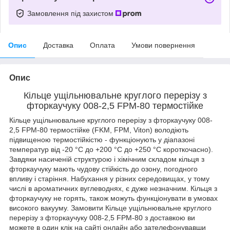
Замовлення під захистом
Опис
Доставка
Оплата
Умови повернення
Опис
Кільце ущільнювальне круглого перерізу з
фторкаучуку 008-2,5 FPM-80 термостійке
Кільце ущільнювальне круглого перерізу з фторкаучуку 008-
2,5 FPM-80 термостійке (FKM, FPM, Viton) володіють
підвищеною термостійкістю - функціонують у діапазоні
температур від -20 °C до +200 °C до +250 °C короткочасно).
Завдяки насиченій структурою і хімічним складом кільця з
фторкаучуку мають чудову стійкість до озону, погодного
впливу і старіння. Набухання у різних середовищах, у тому
числі в ароматичних вуглеводнях, є дуже незначним. Кільця з
фторкаучуку не горять, також можуть функціонувати в умовах
високого вакууму. Замовити Кільце ущільнювальне круглого
перерізу з фторкаучуку 008-2,5 FPM-80 з доставкою ви
можете в один клік на сайті онлайн або зателефонувавши