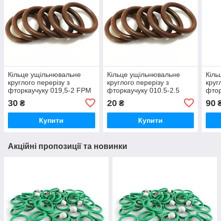
Кільце ущільнювальне
Кільце ущільнювальне
Кіль
круглого перерізу з
круглого перерізу з
круг
фторкаучуку 019,5-2 FPM
фторкаучуку 010.5-2.5
фтор
80 коричневе, термостійке
FPM коричневе
80 т
30
20
90
₴
₴
термостійке
Купити
Купити
Акційні пропозиції та новинки