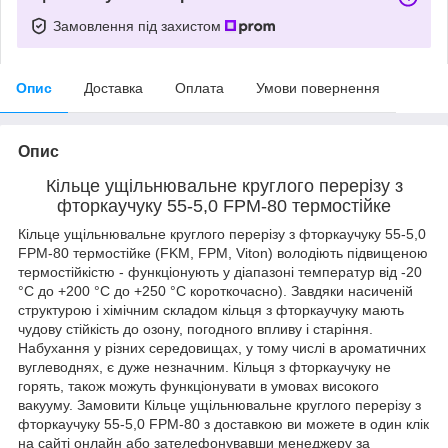
Замовлення під захистом
Опис
Доставка
Оплата
Умови повернення
Опис
Кільце ущільнювальне круглого перерізу з
фторкаучуку 55-5,0 FPM-80 термостійке
Кільце ущільнювальне круглого перерізу з фторкаучуку 55-5,0
FPM-80 термостійке (FKM, FPM, Viton) володіють підвищеною
термостійкістю - функціонують у діапазоні температур від -20
°C до +200 °C до +250 °C короткочасно). Завдяки насиченій
структурою і хімічним складом кільця з фторкаучуку мають
чудову стійкість до озону, погодного впливу і старіння.
Набухання у різних середовищах, у тому числі в ароматичних
вуглеводнях, є дуже незначним. Кільця з фторкаучуку не
горять, також можуть функціонувати в умовах високого
вакууму. Замовити Кільце ущільнювальне круглого перерізу з
фторкаучуку 55-5,0 FPM-80 з доставкою ви можете в один клік
на сайті онлайн або зателефонувавши менеджеру за