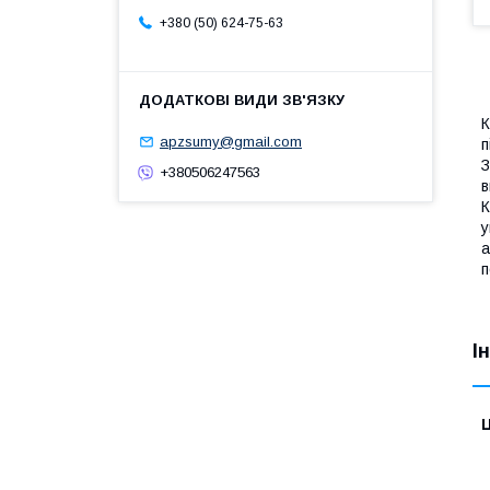
+380 (50) 624-75-63
К
apzsumy@gmail.com
п
З
+380506247563
в
К
у
а
п
І
Ц