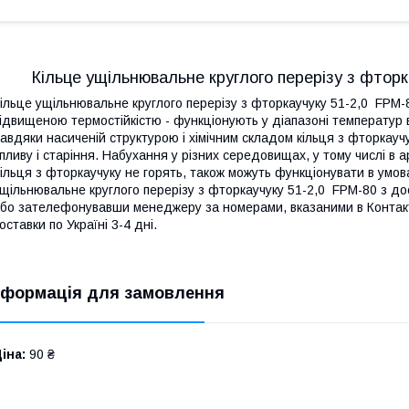
Кільце ущільнювальне круглого перерізу з фтор
ільце ущільнювальне круглого перерізу з фторкаучуку 51-2,0 FPM-8
ідвищеною термостійкістю - функціонують у діапазоні температур в
авдяки насиченій структурою і хімічним складом кільця з фторкаучу
пливу і старіння. Набухання у різних середовищах, у тому числі в
ільця з фторкаучуку не горять, також можуть функціонувати в умов
щільнювальне круглого перерізу з фторкаучуку 51-2,0 FPM-80 з до
бо зателефонувавши менеджеру за номерами, вказаними в Контакта
оставки по Україні 3-4 дні.
нформація для замовлення
іна:
90 ₴