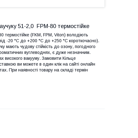
каучуку 51-2,0 FPM-80 термостійке
0 термостійке (FKM, FPM, Viton) володіють
ід -20 °C до +200 °C до +250 °C короткочасно).
ку мають чудову стійкість до озону, погодного
 ароматичних вуглеводнях, є дуже незначним.
ах високого вакууму. Замовити Кільце
ставкою ви можете в один клік на сайті онлайн
х. При наявності товару на складі термін