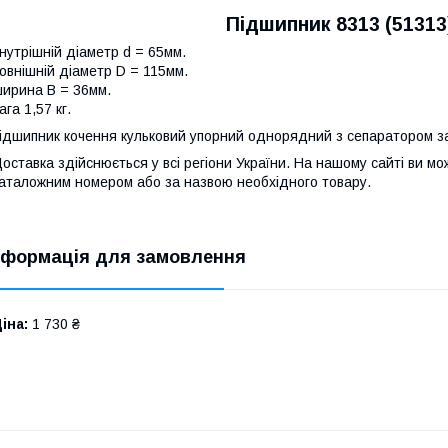
Підшипник 8313 (51313
нутрішній діаметр d = 65мм.
овнішній діаметр D = 115мм.
ирина B = 36мм.
ага 1,57 кг.
ідшипник кочення кульковий упорний однорядний з сепаратором з
оставка здійснюється у всі регіони України. На нашому сайті ви 
аталожним номером або за назвою необхідного товару.
нформація для замовлення
іна:
1 730 ₴