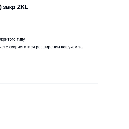
) закр ZKL
акритого типу
можете скористатися розширеним пошуком за