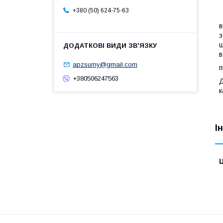
+380 (50) 624-75-63
в
з
ш
в
apzsumy@gmail.com
п
+380506247563
Д
к
І
Ц