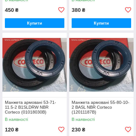
450
380
₴
₴
Купити
Купити
Манжета армовані 53-71-
Манжета армовані 55-80-10-
11.5-2 B1SLDRW NBR
2 BASL NBR Corteco
Corteco (01018030В)
(12011187В)
В наявності
В наявності
120
230
₴
₴