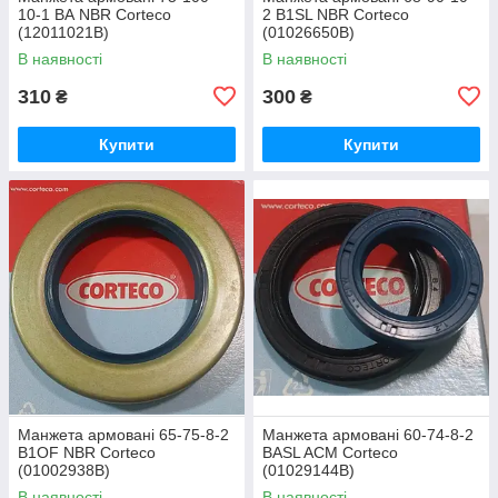
10-1 BА NBR Corteco
2 B1SL NBR Corteco
(12011021В)
(01026650В)
В наявності
В наявності
310
300
₴
₴
Купити
Купити
Манжета армовані 65-75-8-2
Манжета армовані 60-74-8-2
B1OF NBR Corteco
BASL ACM Corteco
(01002938В)
(01029144В)
В наявності
В наявності