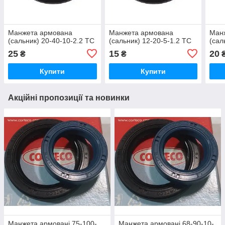
Манжета армована
Манжета армована
Ман
(сальник) 20-40-10-2.2 TC
(сальник) 12-20-5-1.2 TC
(сал
25
15
20
₴
₴
Купити
Купити
Акційні пропозиції та новинки
Манжета армовані 75-100-
Манжета армовані 68-90-10-