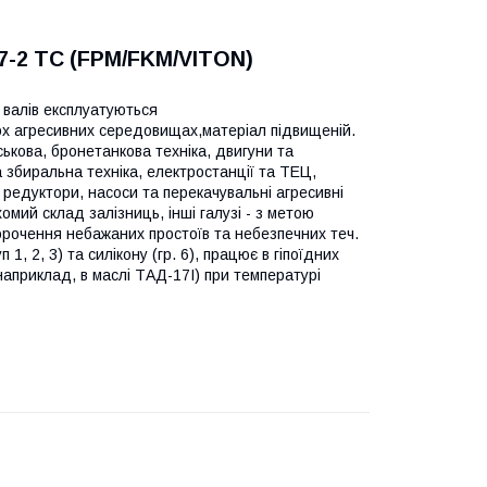
7-2 TC (FPM/FKM/VITON)
 валів експлуатуються
ьох агресивних середовищах,матеріал підвищеній.
ськова, бронетанкова техніка, двигуни та
а збиральна техніка, електростанції та ТЕЦ,
 редуктори, насоси та перекачувальні агресивні
мий склад залізниць, інші галузі - з метою
орочення небажаних простоїв та небезпечних теч.
1, 2, 3) та силікону (гр. 6), працює в гіпоїдних
наприклад, в маслі ТАД-17І) при температурі