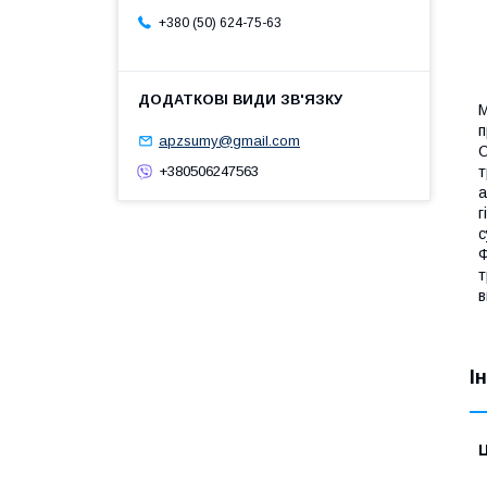
+380 (50) 624-75-63
М
п
apzsumy@gmail.com
О
т
+380506247563
а
г
с
Ф
т
в
І
Ц