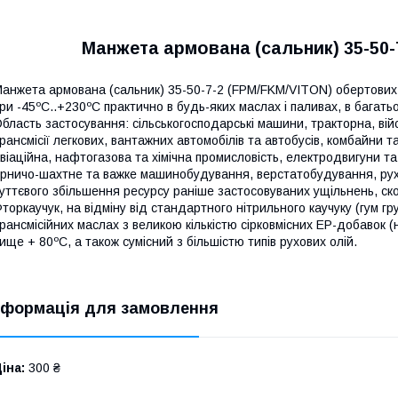
Манжета армована (сальник) 35-50-
анжета армована (сальник) 35-50-7-2 (FPM/FKM/VITON) обертових
ри -45ºC..+230ºC практично в будь-яких маслах і паливах, в багат
бласть застосування: сільськогосподарські машини, тракторна, вій
рансмісії легкових, вантажних автомобілів та автобусів, комбайни т
віаційна, нафтогазова та хімічна промисловість, електродвигуни та
ірничо-шахтне та важке машинобудування, верстатобудування, рухо
уттєвого збільшення ресурсу раніше застосовуваних ущільнень, ск
торкаучук, на відміну від стандартного нітрильного каучуку (гум груп 
рансмісійних маслах з великою кількістю сірковмісних EP-добавок (
ище + 80ºC, а також сумісний з більшістю типів рухових олій.
нформація для замовлення
іна:
300 ₴