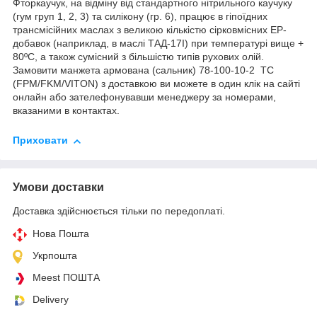
Фторкаучук, на відміну від стандартного нітрильного каучуку
(гум груп 1, 2, 3) та силікону (гр. 6), працює в гіпоїдних
трансмісійних маслах з великою кількістю сірковмісних EP-
добавок (наприклад, в маслі ТАД-17І) при температурі вище +
80ºC, а також сумісний з більшістю типів рухових олій.
Замовити манжета армована (сальник) 78-100-10-2 TC
(FPM/FKM/VITON) з доставкою ви можете в один клік на сайті
онлайн або зателефонувавши менеджеру за номерами,
вказаними в контактах.
Приховати
Умови доставки
Доставка здійснюється тільки по передоплаті.
Нова Пошта
Укрпошта
Meest ПОШТА
Delivery