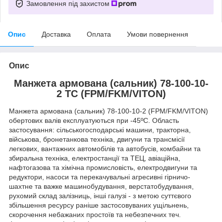
Замовлення під захистом
Опис
Доставка
Оплата
Умови повернення
Опис
Манжета армована (сальник) 78-100-10-
2 TC (FPM/FKM/VITON)
Манжета армована (сальник) 78-100-10-2 (FPM/FKM/VITON)
обертових валів експлуатуються при -45ºC. Область
застосування: сільськогосподарські машини, тракторна,
військова, бронетанкова техніка, двигуни та трансмісії
легкових, вантажних автомобілів та автобусів, комбайни та
збиральна техніка, електростанції та ТЕЦ, авіаційна,
нафтогазова та хімічна промисловість, електродвигуни та
редуктори, насоси та перекачувальні агресивні гірничо-
шахтне та важке машинобудування, верстатобудування,
рухомий склад залізниць, інші галузі - з метою суттєвого
збільшення ресурсу раніше застосовуваних ущільнень,
скорочення небажаних простоїв та небезпечних теч.