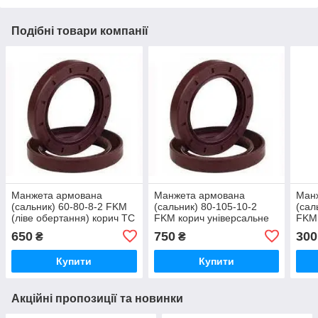
Подібні товари компанії
Манжета армована
Манжета армована
Ман
(сальник) 60-80-8-2 FKM
(сальник) 80-105-10-2
(сал
(ліве обертання) корич TC
FKM корич універсальне
FKM 
обертання TC
унів
650
750
300
₴
₴
Купити
Купити
Акційні пропозиції та новинки