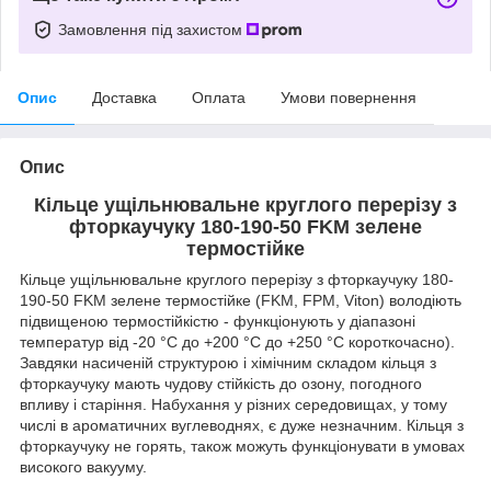
Замовлення під захистом
Опис
Доставка
Оплата
Умови повернення
Опис
Кільце ущільнювальне круглого перерізу з
фторкаучуку 180-190-50 FKM зелене
термостійке
Кільце ущільнювальне круглого перерізу з фторкаучуку 180-
190-50 FKM зелене термостійке (FKM, FPM, Viton) володіють
підвищеною термостійкістю - функціонують у діапазоні
температур від -20 °C до +200 °C до +250 °C короткочасно).
Завдяки насиченій структурою і хімічним складом кільця з
фторкаучуку мають чудову стійкість до озону, погодного
впливу і старіння. Набухання у різних середовищах, у тому
числі в ароматичних вуглеводнях, є дуже незначним. Кільця з
фторкаучуку не горять, також можуть функціонувати в умовах
високого вакууму.