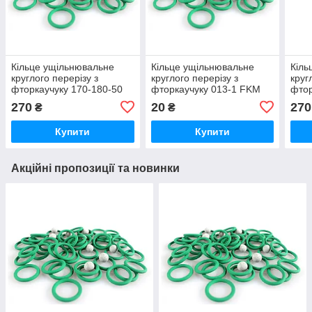
Кільце ущільнювальне
Кільце ущільнювальне
Кіль
круглого перерізу з
круглого перерізу з
круг
фторкаучуку 170-180-50
фторкаучуку 013-1 FKM
фтор
FKM зелене термостійке
зелене , термостійке
FKM 
270
20
270
₴
₴
Купити
Купити
Акційні пропозиції та новинки