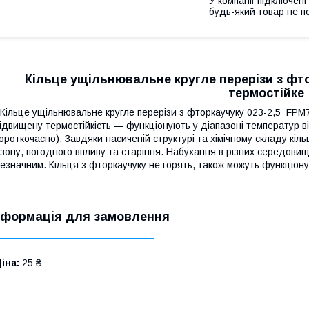
У компанії підключені
будь-який товар не п
Кільце ущільнювальне кругле перерізи з фт
термостійке
ільце ущільнювальне кругле перерізи з фторкаучуку 023-2,5 FРM7
ідвищену термостійкість — функціонують у діапазоні температур в
ороткочасно). Завдяки насиченій структурі та хімічному складу кіл
зону, погодного впливу та старіння. Набухання в різних середови
езначним. Кільця з фторкаучуку не горять, також можуть функціону
нформація для замовлення
іна:
25 ₴