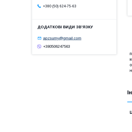
+380 (50) 624-75-63
apzsumy@gmail.com
+380506247563
К
п
к
о
н
І
Ц