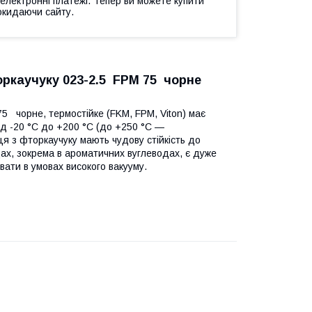
 електронні платежі. Тепер ви можете купити
окидаючи сайту.
оркаучуку 023-2.5 FРM 75 чорне
5 чорне, термостійке (FKM, FPM, Viton) має
ід -20 °C до +200 °C (до +250 °C —
ьця з фторкаучуку мають чудову стійкість до
щах, зокрема в ароматичних вуглеводах, є дуже
вати в умовах високого вакууму.