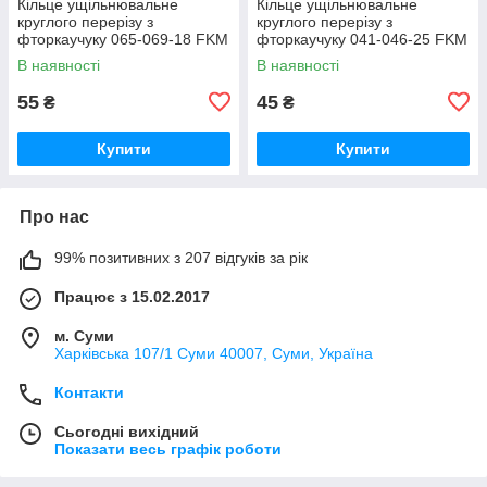
Кільце ущільнювальне
Кільце ущільнювальне
круглого перерізу з
круглого перерізу з
фторкаучуку 065-069-18 FKM
фторкаучуку 041-046-25 FKM
зелене термостійке
зелене термостійке
В наявності
В наявності
55
45
₴
₴
Купити
Купити
Про нас
99% позитивних з 207 відгуків за рік
Працює з 15.02.2017
м. Суми
Харківська 107/1 Суми 40007, Суми, Україна
Контакти
Сьогодні вихідний
Показати весь графік роботи