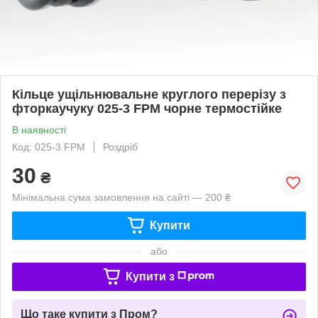
Кільце ущільнювальне круглого перерізу з
фторкаучуку 025-3 FРM чорне термостійке
В наявності
Код: 025-3 FРM
Роздріб
30
₴
Мінімальна сума замовлення на сайті — 200 ₴
Купити
або
Купити з
Що таке купити з Пром?