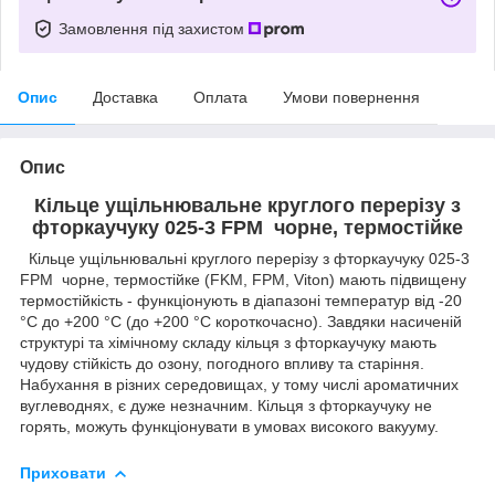
Замовлення під захистом
Опис
Доставка
Оплата
Умови повернення
Опис
Кільце ущільнювальне круглого перерізу з
фторкаучуку 025-3 FРM чорне, термостійке
Кільце ущільнювальні круглого перерізу з фторкаучуку 025-3
FРM чорне, термостійке (FKM, FPM, Viton) мають підвищену
термостійкість - функціонують в діапазоні температур від -20
°C до +200 °C (до +200 °C короткочасно). Завдяки насиченій
структурі та хімічному складу кільця з фторкаучуку мають
чудову стійкість до озону, погодного впливу та старіння.
Набухання в різних середовищах, у тому числі ароматичних
вуглеводнях, є дуже незначним. Кільця з фторкаучуку не
горять, можуть функціонувати в умовах високого вакууму.
Приховати