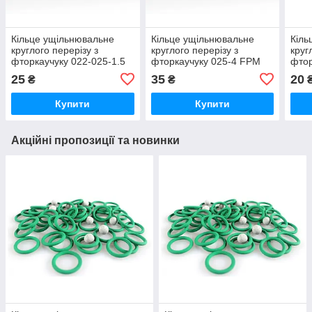
Кільце ущільнювальне
Кільце ущільнювальне
Кіль
круглого перерізу з
круглого перерізу з
круг
фторкаучуку 022-025-1.5
фторкаучуку 025-4 FРM
фтор
FРM 75 чорне термостійке
75 чорне термостійке
чорн
25
35
20
₴
₴
Купити
Купити
Акційні пропозиції та новинки