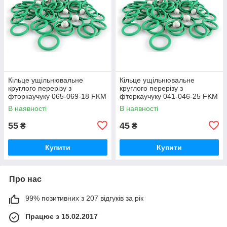
Кільце ущільнювальне
Кільце ущільнювальне
круглого перерізу з
круглого перерізу з
фторкаучуку 065-069-18 FKM
фторкаучуку 041-046-25 FKM
зелене термостійке
зелене термостійке
В наявності
В наявності
55
45
₴
₴
Купити
Купити
Про нас
99% позитивних з 207 відгуків за рік
Працює з 15.02.2017