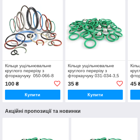
Кільце ущільнювальне
Кільце ущільнювальне
Кіль
круглого перерізу з
круглого перерізу з
круг
фторкаучуку 050-066-8
фторкаучуку 031-034-3,5
фтор
FKM зелене
FKM зелене термостійке
FKM 
100
35
45
₴
₴
(коричневе)термостійке
Купити
Купити
Акційні пропозиції та новинки