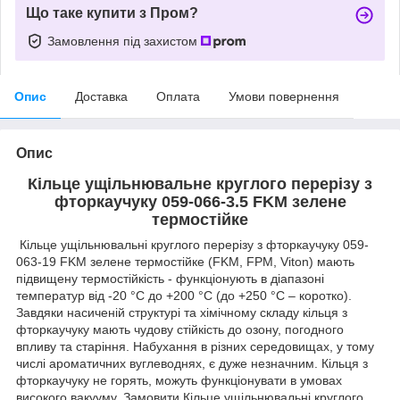
Що таке купити з Пром?
Замовлення під захистом
Опис
Доставка
Оплата
Умови повернення
Опис
Кільце ущільнювальне круглого перерізу з
фторкаучуку 059-066-3.5 FKM зелене
термостійке
Кільце ущільнювальні круглого перерізу з фторкаучуку 059-
063-19 FKM зелене термостійке (FKM, FPM, Viton) мають
підвищену термостійкість - функціонують в діапазоні
температур від -20 °C до +200 °C (до +250 °C – коротко).
Завдяки насиченій структурі та хімічному складу кільця з
фторкаучуку мають чудову стійкість до озону, погодного
впливу та старіння. Набухання в різних середовищах, у тому
числі ароматичних вуглеводнях, є дуже незначним. Кільця з
фторкаучуку не горять, можуть функціонувати в умовах
високого вакууму. Замовити Кільце ущільнювальні круглого