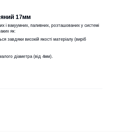
тяний
17мм
их і вакуумних, паливних, розташованих у системі
аких як:
ться завдяки високій якості матеріалу (виріб
алого діаметра (від 4мм).