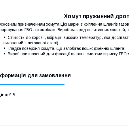
Хомут пружинний дро
сновним призначенням хомута цієї марки є кріплення шлангів газов
порскування ГБО автомобілів. Вироб має ряд позитивних якостей, т
Стійкість до корозії, вібрації, високих температур, яка досягає
виконаний з легованої сталі);
Гладка поверхня хомута, що запобігає пошкодженню шланга;
Вироб призначений для фіксації шлангів системи вприску ГБО м
нформація для замовлення
іна:
9 ₴