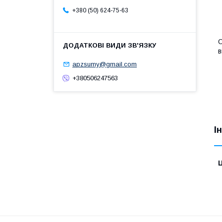
+380 (50) 624-75-63
О
в
apzsumy@gmail.com
+380506247563
І
Ц