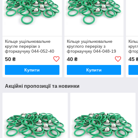
Кільце ущільнювальне
Кільце ущільнювальне
Кіль
кругле перерізи з
круглого перерізу з
круг
фторкаучуку 044-052-40
фторкаучуку 044-048-19
фтор
FKM зелене термостійке
FKM зелене термостійке
FKM 
50
40
45
₴
₴
Купити
Купити
Акційні пропозиції та новинки