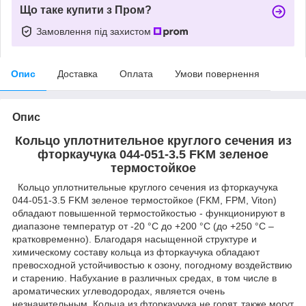
Що таке купити з Пром?
Замовлення під захистом
Опис
Доставка
Оплата
Умови повернення
Опис
Кольцо уплотнительное круглого сечения из
фторкаучука 044-051-3.5 FKM зеленое
термостойкое
Кольцо уплотнительные круглого сечения из фторкаучука
044-051-3.5 FKM зеленое термостойкое (FKM, FPM, Viton)
обладают повышенной термостойкостью - функционируют в
диапазоне температур от -20 °C до +200 °C (до +250 °C –
кратковременно). Благодаря насыщенной структуре и
химическому составу кольца из фторкаучука обладают
превосходной устойчивостью к озону, погодному воздействию
и старению. Набухание в различных средах, в том числе в
ароматических углеводородах, является очень
незначительным. Кольца из фторкаучука не горят, также могут