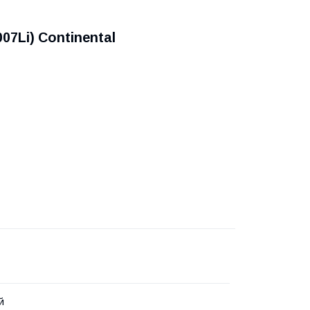
07Li) Continental
й