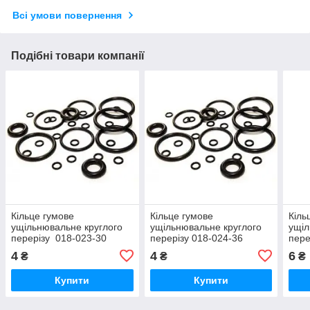
Всі умови повернення
Подібні товари компанії
Кільце гумове
Кільце гумове
Кіль
ущільнювальне круглого
ущільнювальне круглого
ущіл
перерізу 018-023-30
перерізу 018-024-36
пере
ГОСТ-9833-73
ГОСТ-9833-73
ГОС
4
4
6
₴
₴
₴
Купити
Купити