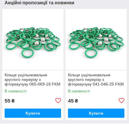
Акційні пропозиції та новинки
Кільце ущільнювальне
Кільце ущільнювальне
круглого перерізу з
круглого перерізу з
фторкаучуку 065-069-18 FKM
фторкаучуку 041-046-25 FKM
зелене термостійке
зелене термостійке
В наявності
В наявності
55
45
₴
₴
Купити
Купити