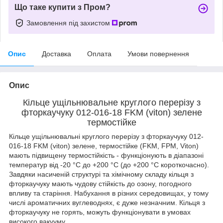
Що таке купити з Пром?
Замовлення під захистом
Опис
Доставка
Оплата
Умови повернення
Опис
Кільце ущільнювальне круглого перерізу з
фторкаучуку 012-016-18 FKM (viton) зелене
термостійке
Кільце ущільнювальні круглого перерізу з фторкаучуку 012-
016-18 FKM (viton) зелене, термостійке (FKM, FPM, Viton)
мають підвищену термостійкість - функціонують в діапазоні
температур від -20 °C до +200 °C (до +200 °C короткочасно).
Завдяки насиченій структурі та хімічному складу кільця з
фторкаучуку мають чудову стійкість до озону, погодного
впливу та старіння. Набухання в різних середовищах, у тому
числі ароматичних вуглеводнях, є дуже незначним. Кільця з
фторкаучуку не горять, можуть функціонувати в умовах
високого вакууму.