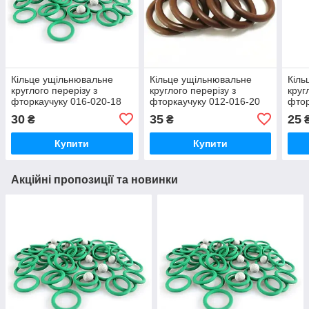
Кільце ущільнювальне
Кільце ущільнювальне
Кіль
круглого перерізу з
круглого перерізу з
круг
фторкаучуку 016-020-18
фторкаучуку 012-016-20
фтор
FKM зелене , термостійке
FKM коричневе,
FKM 
30
35
25
₴
₴
термостійке
Купити
Купити
Акційні пропозиції та новинки