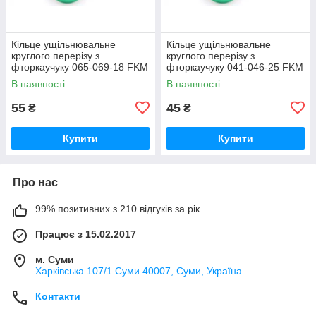
Кільце ущільнювальне
Кільце ущільнювальне
круглого перерізу з
круглого перерізу з
фторкаучуку 065-069-18 FKM
фторкаучуку 041-046-25 FKM
зелене термостійке
зелене термостійке
В наявності
В наявності
55
45
₴
₴
Купити
Купити
Про нас
99% позитивних з 210 відгуків за рік
Працює з 15.02.2017
м. Суми
Харківська 107/1 Суми 40007, Суми, Україна
Контакти